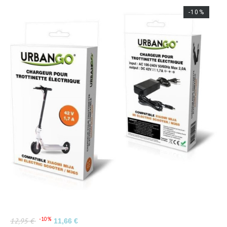
-10%
Prix
Prix
-10%
12,95 €
11,66 €