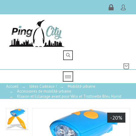
Accueil
→
Idées Cadeaux !
→
Mobilité urbaine
→
Accessoires de mobilité urbaine
→
Klaxon et Eclairage avant pour Vélo et Trottinette Bleu Hornit
-20%