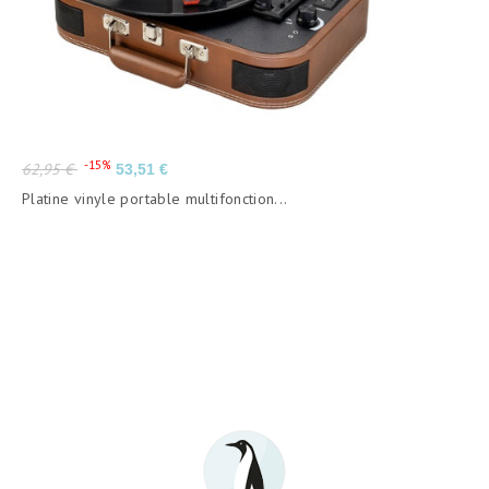
Prix
Prix
-15%
62,95 €
53,51 €
de
Platine vinyle portable multifonction...
base