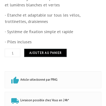
Longueur
9,8 cm
et lumières blanches et vertes
Forme
rectangulaire
- Etanche et adaptable sur tous les vélos,
trottinettes, draisiennes
Usage
intérieur et extérieur
- Système de fixation simple et rapide
Garantie
24 mois
- Piles incluses
AJOUTER AU PANIER
Article sélectionné par PING
Livraison possible chez Vous en 24h*