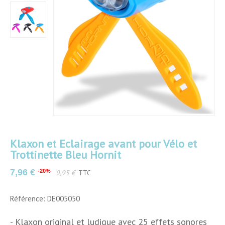
Couleurs
Bleu
Klaxon et Eclairage avant pour Vélo et
Matériau
Plastique
Trottinette Bleu Hornit
Dimensions
9.8 x 4.4 x 3.6 cm
7,96 €
-20%
9,95 €
TTC
Largeur
3.6 cm
Référence: DE005050
4,4 cm
- Klaxon original et ludique avec 25 effets sonores