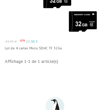
Prix
Prix
-10%
19,95 €
17,96 €
de
Lot de 4 cartes Micro SDHC TF 32Go
base
Affichage 1-1 de 1 article(s)