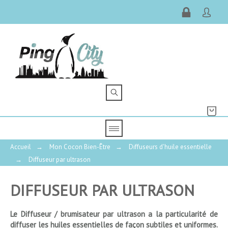
Accueil
→
Mon Cocon Bien-Être
→
Diffuseurs d'huile essentielle
→
Diffuseur par ultrason
DIFFUSEUR PAR ULTRASON
Le Diffuseur / brumisateur par ultrason a la particularité de
PRIX
diffuser les huiles essentielles de façon subtiles et uniformes.