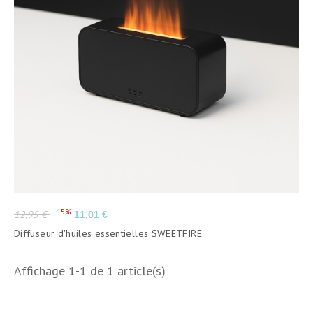
Prix
Prix
-15%
12,95 €
11,01 €
de
Diffuseur d'huiles essentielles SWEETFIRE
base
Affichage 1-1 de 1 article(s)