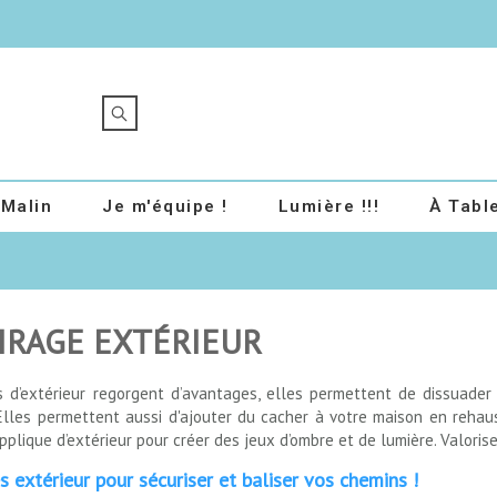
 Malin
Je m'équipe !
Lumière !!!
À Table
IRAGE EXTÉRIEUR
 d’extérieur regorgent d’avantages, elles permettent de dissuader l
 Elles permettent aussi d'ajouter du cacher à votre maison en rehau
plique d’extérieur pour créer des jeux d’ombre et de lumière. Valorise
s extérieur pour sécuriser et baliser vos chemins !