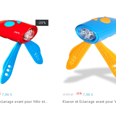
-20%
Prix
Prix
Prix
%
-20%
9,95 €
7,96 €
7,96 €
de
clairage avant pour Vélo et...
Klaxon et Eclairage avant pour V
base