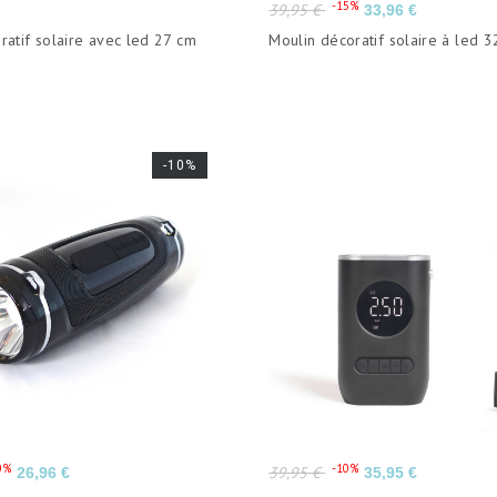
Prix
Prix
-15%
39,95 €
33,96 €
de
ratif solaire avec led 27 cm
Moulin décoratif solaire à led 
base
-10%
Prix
Prix
Prix
0%
-10%
39,95 €
26,96 €
35,95 €
de