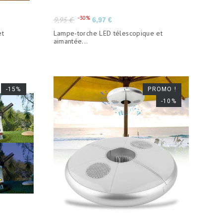
Prix
Prix
-30%
9,95 €
6,97 €
de
et
Lampe-torche LED télescopique et
base
aimantée...
-15%
PROMO !
-10%