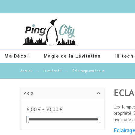
Ma Déco !
Magie de la Lévitation
Hi-tech
Accueil
→
Lumière !!!
→
Eclairage extérieur
ECLA
PRIX
Les lampes
6,00 € - 50,00 €
propriété.
avec une ap
Eclairage