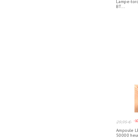
Lampe-torc
base
BT...
Prix
-1
29,95 €
de
Ampoule L
base
50000 heu