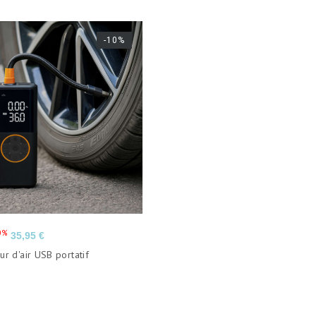
-10%
Prix
0%
35,95 €
r d'air USB portatif