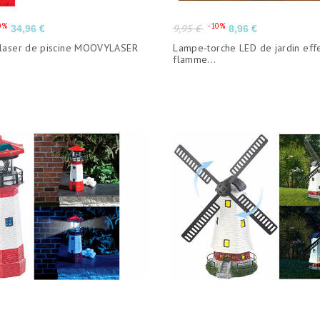
Prix
Prix
Prix
0%
-10%
9,95 €
34,96 €
8,96 €
de
 laser de piscine MOOVYLASER
Lampe-torche LED de jardin eff
base
flamme...