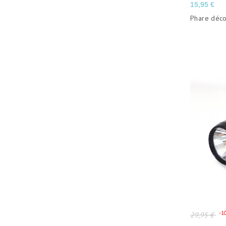
Prix
15,95 €
Phare déco
Prix
-1
29,95 €
de