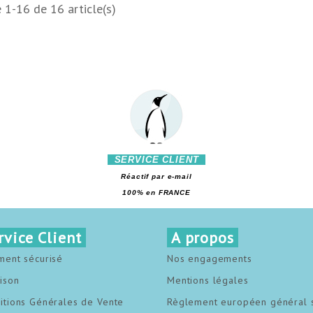
 1-16 de 16 article(s)
SERVICE CLIENT
Réactif par e-mail
100% en FRANCE
rvice Client
A propos
ment sécurisé
Nos engagements
aison
Mentions légales
itions Générales de Vente
Règlement européen général 