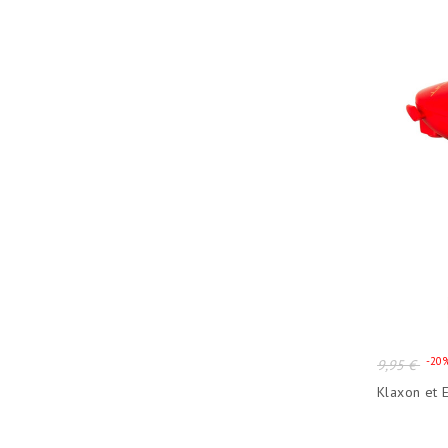
Prix
-20
9,95 €
de
Klaxon et E
base