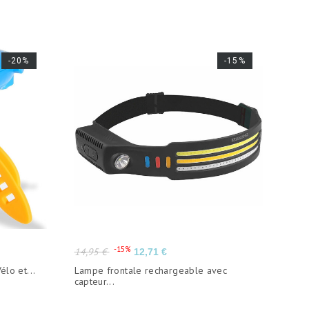
-20%
-15%
Prix
Prix
-15%
14,95 €
12,71 €
de
élo et...
Lampe frontale rechargeable avec
base
capteur...