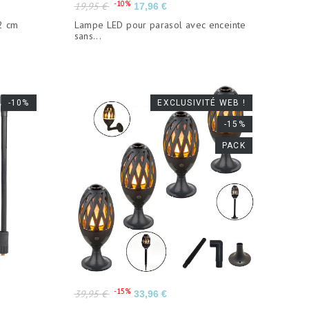
Prix
Prix
-10%
19,95 €
17,96 €
de
32 cm
Lampe LED pour parasol avec enceinte
base
sans...
-10%
EXCLUSIVITÉ WEB !
-15%
PACK
Prix
Prix
-15%
39,95 €
33,96 €
de