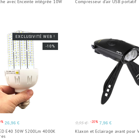
he avec Enceinte intégrée 10W
Compresseur d'air USB portatif
base
EXCLUSIVITÉ WEB !
-10%
Prix
Prix
Prix
0%
-20%
9,95 €
26,96 €
7,96 €
de
ED E40 30W 5200Lm 4000K
Klaxon et Eclairage avant pour V
base
res