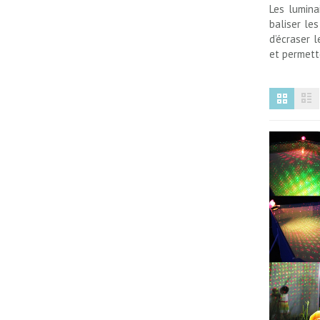
Les lumina
baliser le
d’écraser l
et permett