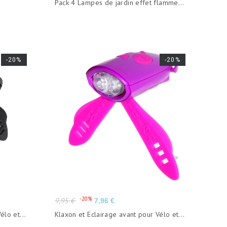
Pack 4 Lampes de jardin effet flamme...
base
-20%
-20%
Prix
Prix
-20%
9,95 €
7,96 €
de
élo et...
Klaxon et Eclairage avant pour Vélo et...
base