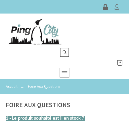
Accueil
→
Foire Aux Questions
FOIRE AUX QUESTIONS
1 - Le produit souhaité est il en stock ? 