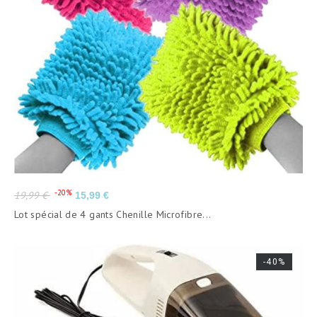
Prix
Prix
-20%
19,99 €
15,99 €
de
Lot spécial de 4 gants Chenille Microfibre...
base
-40%