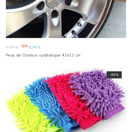
Prix
Prix
-10%
9,95 €
8,96 €
de
Peau de Chamois synthétique 42x32 cm
base
-40%