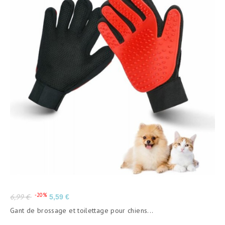
Prix
Prix
-20%
6,99 €
5,59 €
de
Gant de brossage et toilettage pour chiens...
base