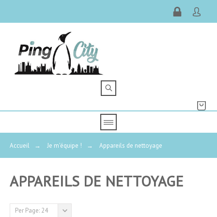
Accueil
→
Je m'équipe !
→
Appareils de nettoyage
APPAREILS DE NETTOYAGE
PRIX
Per Page: 24