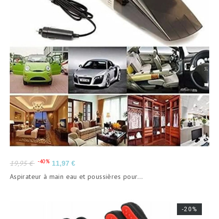
Prix
Prix
-40%
19,95 €
11,97 €
de
Aspirateur à main eau et poussières pour...
base
-20%