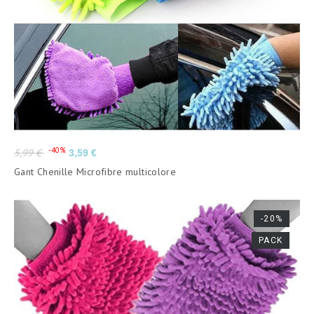
Prix
Prix
-40%
5,99 €
3,59 €
de
Gant Chenille Microfibre multicolore
base
-20%
PACK