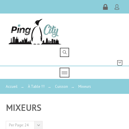
Accueil
→
À Table !!!
→
Cuisson
→
Mixeurs
MIXEURS
PRIX
Per Page: 24