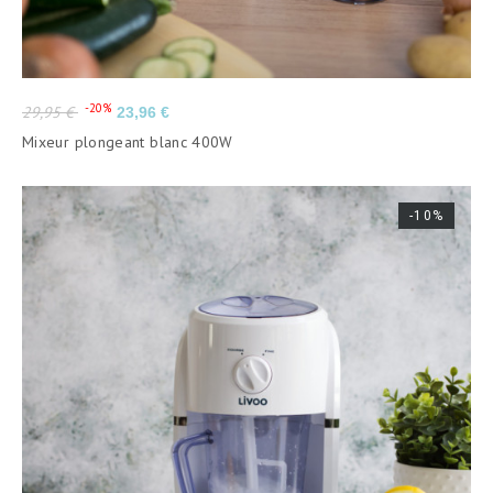
Prix
Prix
-20%
29,95 €
23,96 €
de
Mixeur plongeant blanc 400W
base
-10%