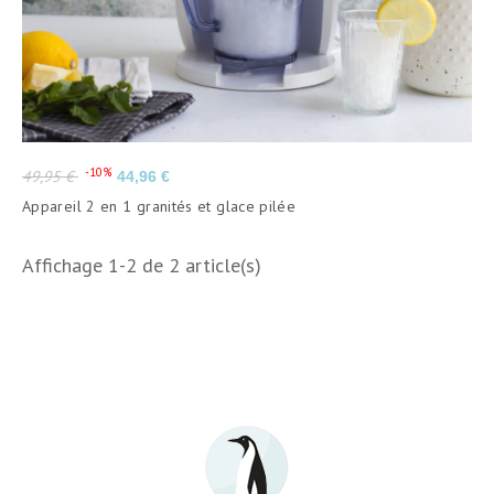
Prix
Prix
-10%
49,95 €
44,96 €
de
Appareil 2 en 1 granités et glace pilée
base
Affichage 1-2 de 2 article(s)