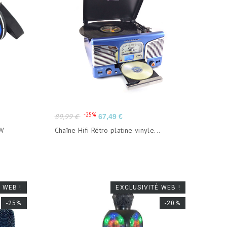
Prix
Prix
-25%
89,99 €
67,49 €
de
0W
Chaîne Hifi Rétro platine vinyle...
base
 WEB !
EXCLUSIVITÉ WEB !
-25%
-20%