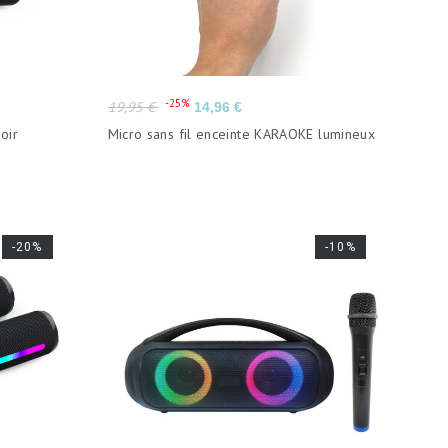
Prix
Prix
-25%
19,95 €
14,96 €
de
oir
Micro sans fil enceinte KARAOKE lumineux
base
-20%
-10%