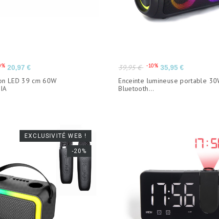
Prix
Prix
Prix
0%
-10%
39,95 €
20,97 €
35,95 €
de
son LED 39 cm 60W
Enceinte lumineuse portable 3
base
IA
Bluetooth...
EXCLUSIVITÉ WEB !
-20%