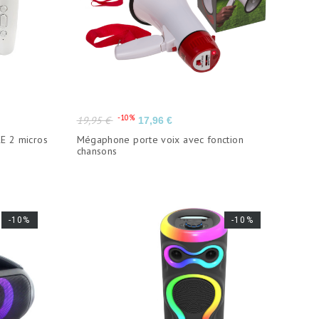
Prix
Prix
-10%
19,95 €
17,96 €
de
E 2 micros
Mégaphone porte voix avec fonction
base
chansons
-10%
-10%