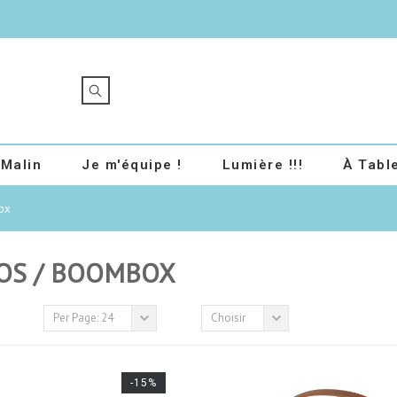
 Malin
Je m'équipe !
Lumière !!!
À Table
ox
OS / BOOMBOX
Per Page: 24
Choisir
-15%