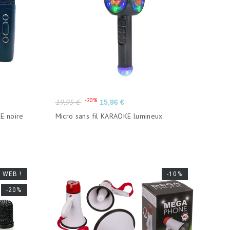
Prix
Prix
-20%
19,95 €
15,96 €
de
E noire
Micro sans fil KARAOKE lumineux
base
 WEB !
-10%
-20%