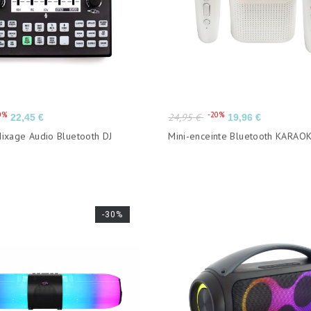
Prix
Prix
Prix
0%
-20%
24,95 €
22,45 €
19,96 €
de
ixage Audio Bluetooth DJ
Mini-enceinte Bluetooth KARAOK
base
-30%