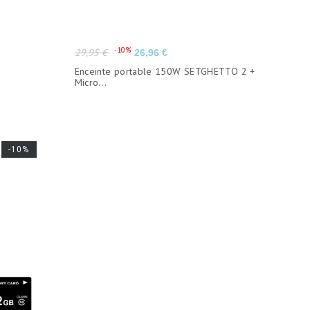
Prix
Prix
-10%
29,95 €
26,96 €
de
Enceinte portable 150W SETGHETTO 2 +
base
Micro...
-10%