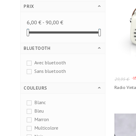
PRIX
6,00 € - 90,00 €
BLUETOOTH
Avec bluetooth
Sans bluetooth
Prix
-1
29,95 €
de
Radio Vint
COULEURS
base
Blanc
Bleu
Marron
Multicolore