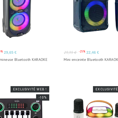
Prix
Prix
Prix
0%
-25%
29,95 €
29,65 €
22,46 €
de
umineuse Bluetooth KARAOKE
Mini-enceinte Bluetooth KARAOK
base
EXCLUSIVITÉ WEB !
EXCLUSIVITÉ
-10%