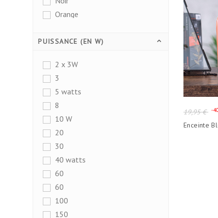
Noir
Orange
PUISSANCE (EN W)
2 x 3W
3
5 watts
8
Prix
-4
19,95 €
10 W
de
Enceinte 
base
20
30
40 watts
60
60
100
150