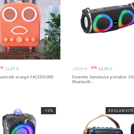
Prix
Prix
Prix
0%
-20%
29,95 €
11,97 €
23,96 €
de
Bluetooth orange FACESOUND
Enceinte lumineuse portable 2
base
Bluetooth...
-10%
EXCLUSIVITÉ