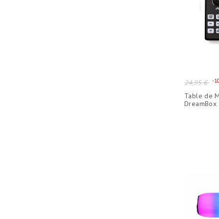
Prix
-1
24,95 €
de
Table de M
base
DreamBox