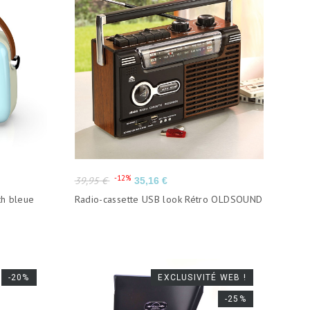
Prix
Prix
-12%
39,95 €
35,16 €
de
th bleue
Radio-cassette USB look Rétro OLDSOUND
base
-20%
EXCLUSIVITÉ WEB !
-25%