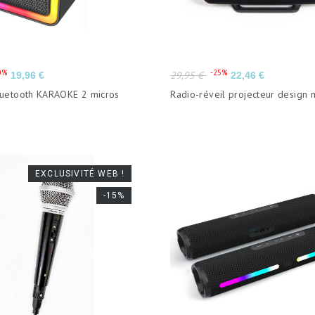
Prix
Prix
Prix
0%
-25%
29,95 €
19,96 €
22,46 €
de
luetooth KARAOKE 2 micros
Radio-réveil projecteur design n
base
EXCLUSIVITÉ WEB !
-15%