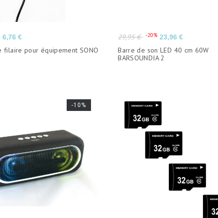
Prix
Prix
Prix
%
-20%
29,95 €
6,76 €
23,96 €
de
 filaire pour équipement SONO
Barre de son LED 40 cm 60W
base
BARSOUNDIA 2
-10%