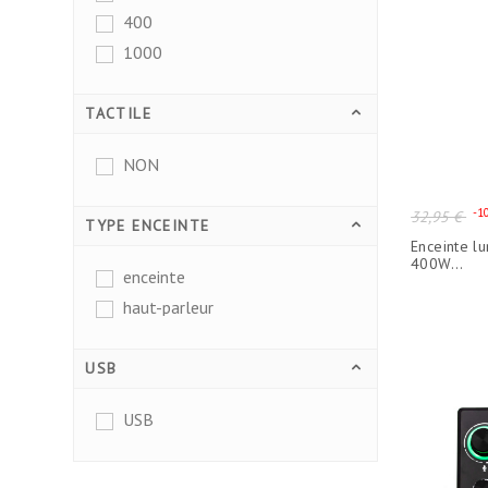
400
1000
TACTILE
NON
Prix
-1
32,95 €
TYPE ENCEINTE
de
Enceinte l
base
400W...
enceinte
haut-parleur
USB
USB