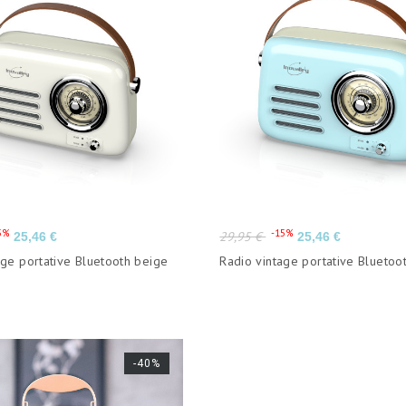
Prix
Prix
Prix
5%
-15%
29,95 €
25,46 €
25,46 €
de
age portative Bluetooth beige
Radio vintage portative Bluetoo
base
-40%