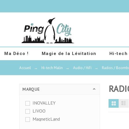
Ma Déco !
Magie de la Lévitation
Hi-tech
Accueil
→
Hi-tech Malin
→
Audio / HiFi
→
Radios / Boomb
RADI
MARQUE
INOVALLEY
LIVOO
MagneticLand