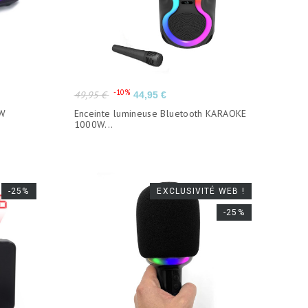
Prix
Prix
-10%
49,95 €
44,95 €
de
0W
Enceinte lumineuse Bluetooth KARAOKE
base
1000W...
-25%
EXCLUSIVITÉ WEB !
-25%