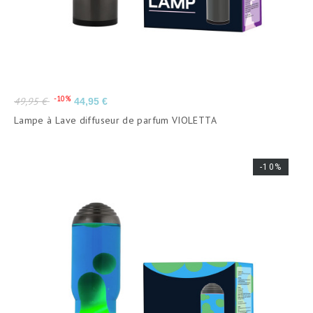
Prix
Prix
-10%
49,95 €
44,95 €
de
Lampe à Lave diffuseur de parfum VIOLETTA
base
-10%