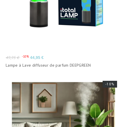
Prix
Prix
-10%
49,95 €
44,95 €
de
Lampe à Lave diffuseur de parfum DEEPGREEN
base
-10%