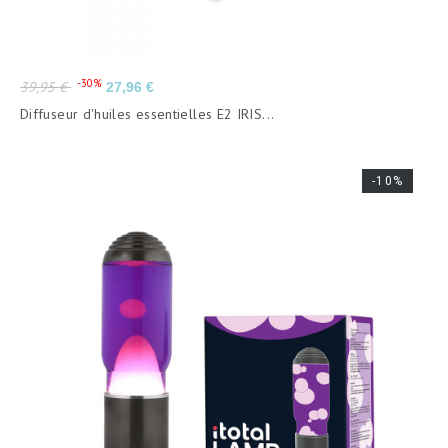
Prix
Prix
-30%
39,95 €
27,96 €
de
Diffuseur d'huiles essentielles E2 IRIS...
base
-10%