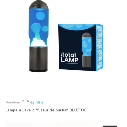
Prix
Prix
-15%
49,95 €
42,46 €
de
Lampe à Lave diffuseur de parfum BLUEFOG
base