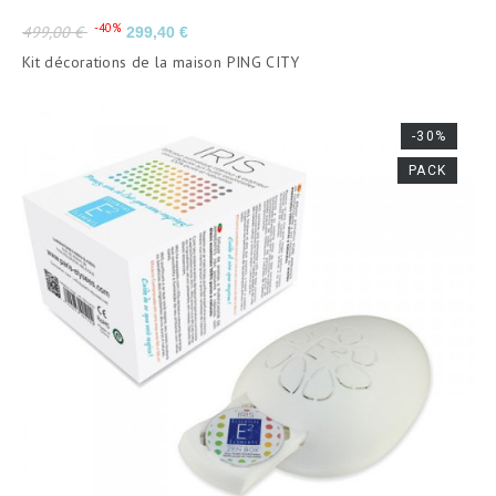
Prix
Prix
-40%
499,00 €
299,40 €
de
Kit décorations de la maison PING CITY
base
-30%
PACK