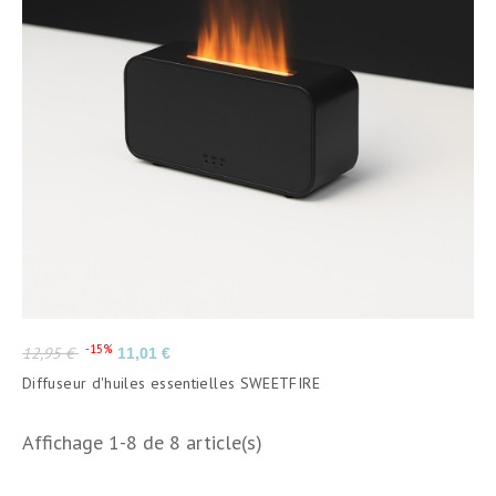
Prix
Prix
-15%
12,95 €
11,01 €
de
Diffuseur d'huiles essentielles SWEETFIRE
base
Affichage 1-8 de 8 article(s)