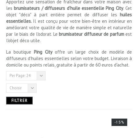
Apportez une sensation de fraîcheur dans votre maison avec
les
brumisateurs / diffuseurs d'huile essentielle Ping City
. Cet
11,00 € - 499,00 €
objet "déco" à part entière permet de diffuser les
huiles
essentielles.
Il est conçu pour votre bien-être en intérieur en
améliorant votre qualité de vie de manière simple et naturelle
par le biais de l'odorat. Le
brumisateur diffuseur de parfum
est
COULEURS
l'objet déco utile.
La boutique
Ping City
offre un large choix de modèle de
Blanc
diffuseurs d'huiles essentielles selon votre budget. Livraison à
domicile ou points relais, gratuite à partir de 60 euros d'achat.
Multicolore
Per Page: 24
Noir
Choisir
FILTRER
-15%