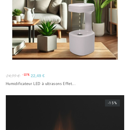
Prix
Prix
-10%
24,99 €
22,49 €
de
Humidificateur LED à ultrasons Effet...
base
-15%