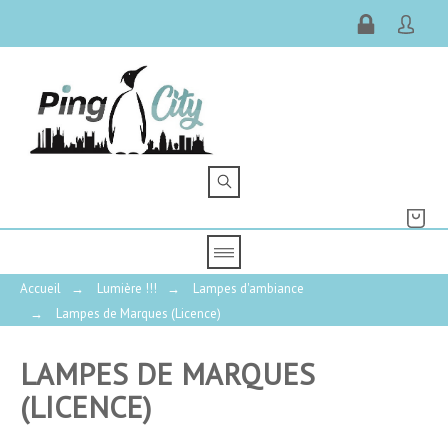
Accueil
→
Lumière !!!
→
Lampes d'ambiance
→
Lampes de Marques (Licence)
LAMPES DE MARQUES
(LICENCE)