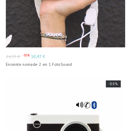
15 W
100
230
TACTILE
Prix
Prix
NON
-30%
14,95 €
10,47 €
de
Enceinte nomade 2 en 1 FotoSound
base
OUI
USB
-50%
USB