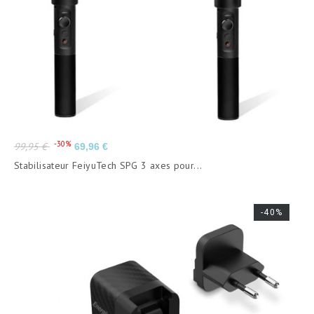
Prix
Prix
-30%
99,95 €
69,96 €
de
Stabilisateur FeiyuTech SPG 3 axes pour...
base
-40%