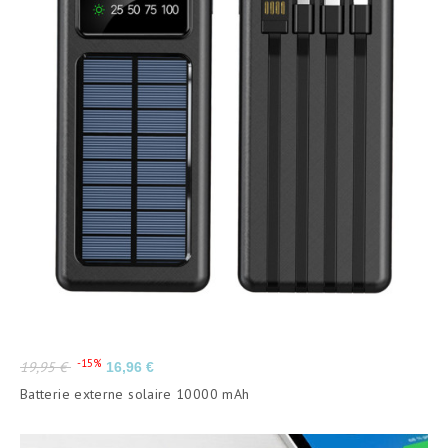
Prix
Prix
-15%
19,95 €
16,96 €
de
Batterie externe solaire 10000 mAh
base