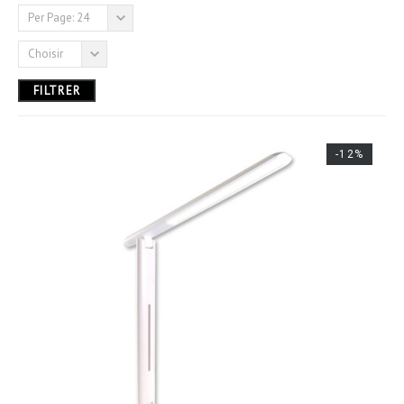
Per Page: 24
Argent
Choisir
Gris
FILTRER
Multicolore
Noir
-12%
OR
MARQUE
ENERGIZER
FeiyuTech
INOVALLEY
LIVOO