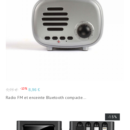
Prix
Prix
-10%
9,95 €
8,96 €
de
Radio FM et enceinte Bluetooth compacte...
base
-15%