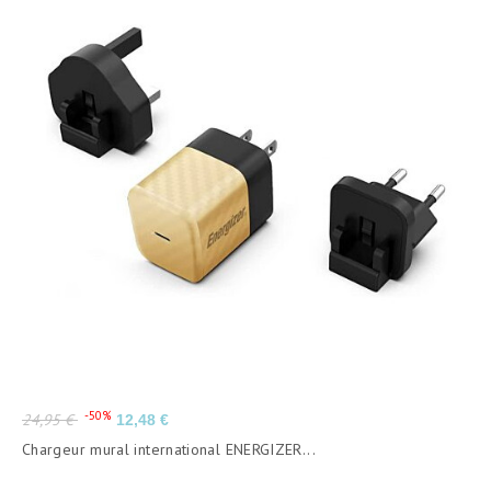
Prix
Prix
-50%
24,95 €
12,48 €
de
Chargeur mural international ENERGIZER...
base