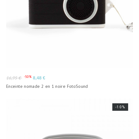
Prix
Prix
-50%
16,95 €
8,48 €
de
Enceinte nomade 2 en 1 noire FotoSound
base
-10%