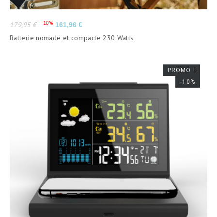
Prix
Prix
-10%
179,95 €
161,96 €
de
Batterie nomade et compacte 230 Watts
base
PROMO !
-10%