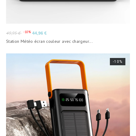
Prix
Prix
-10%
49,95 €
44,96 €
de
Station Météo écran couleur avec chargeur...
base
-10%