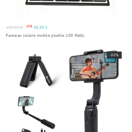
Prix
Prix
-10%
109,95 €
98,95 €
de
Panneau solaire mobile pliable 200 Watts
base
-30%