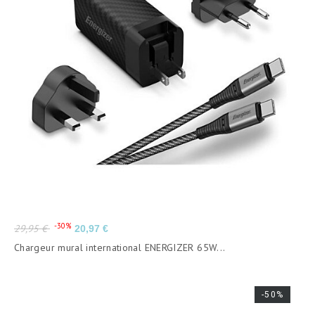
Prix
Prix
-30%
29,95 €
20,97 €
de
Chargeur mural international ENERGIZER 65W...
base
-50%