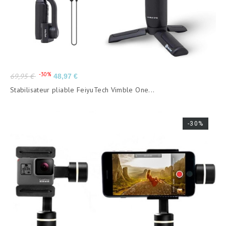
Prix
Prix
-30%
69,95 €
48,97 €
de
Stabilisateur pliable FeiyuTech Vimble One...
base
-30%