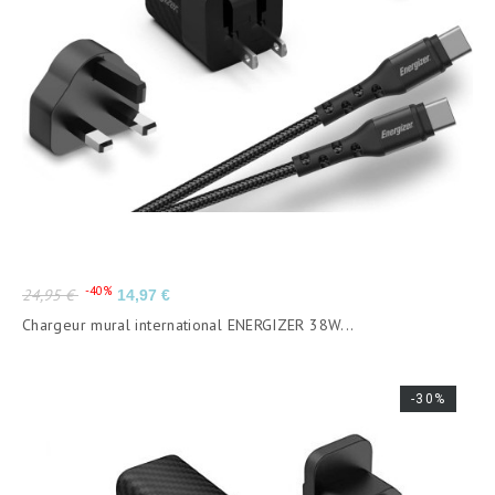
Prix
Prix
-40%
24,95 €
14,97 €
de
Chargeur mural international ENERGIZER 38W...
base
-30%