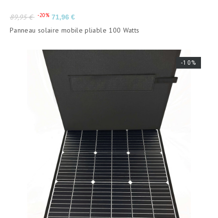
Prix
Prix
-20%
89,95 €
71,96 €
de
Panneau solaire mobile pliable 100 Watts
base
-10%