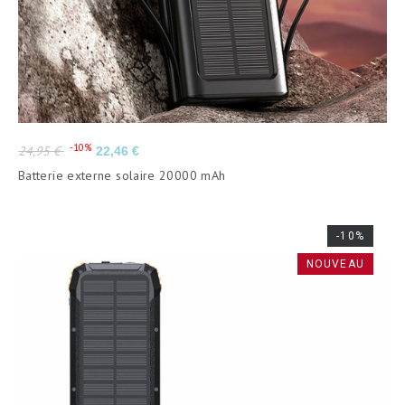
Prix
Prix
-10%
24,95 €
22,46 €
de
Batterie externe solaire 20000 mAh
base
-10%
NOUVEAU