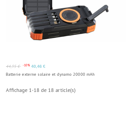
Prix
Prix
-10%
44,95 €
40,46 €
de
Batterie externe solaire et dynamo 20000 mAh
base
Affichage 1-18 de 18 article(s)