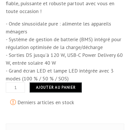
fiable, puissante et robuste partout avec vous en
Dimensions
21,7 x 14,7 x 13 cm
toute occasion !
Hauteur
14,7 cm
- Onde sinusoïdale pure : alimente les appareils
ménagers
Largeur
13 cm
- Système de gestion de batterie (BMS) intégré pour
régulation optimisée de la charge/décharge
Longueur
21,7 cm
- Sorties DS jusqu'à 120 W, USB-C Power Delivery 60
Puissance (en W)
230
W, entrée solaire 40 W
- Grand écran LED et lampe LED intégrée avec 3
USB
USB
modes (100 % / 50 % / SOS)
AJOUTER AU PANIER
Tactile
NON
Garantie
24 mois
Derniers articles en stock