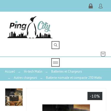
Accueil
→
Hi-tech Malin
→
Batteries et Chargeurs
→
Autres chargeurs
→
Batterie nomade et compacte 230 Watts
-10%