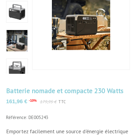
Batterie nomade et compacte 230 Watts
161,96 €
-10%
179,95 €
TTC
Couleurs
Multicolore
Référence: DE005243
Matériau
ABS
Emportez facilement une source d'énergie électrique