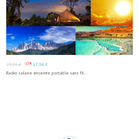
Prix
Prix
-12%
19,95 €
17,56 €
de
Radio solaire enceinte portable sans fil...
base