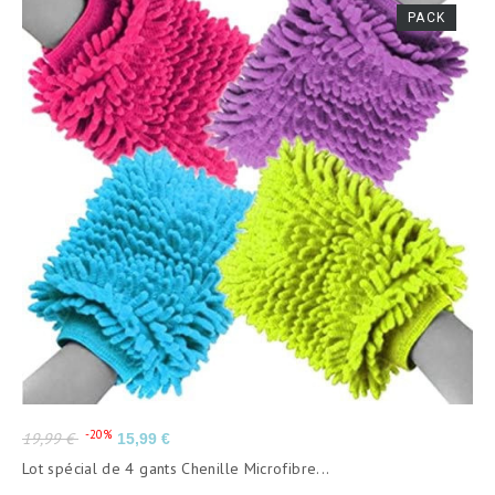
PACK
Prix
Prix
-20%
19,99 €
15,99 €
de
Lot spécial de 4 gants Chenille Microfibre...
base