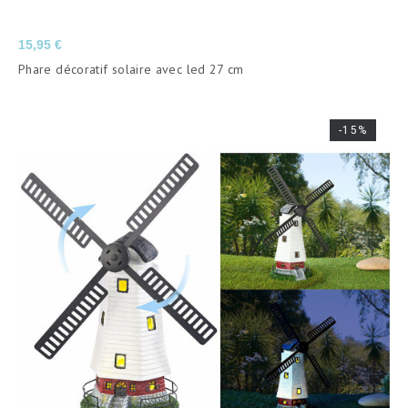
Prix
15,95 €
Phare décoratif solaire avec led 27 cm
-15%