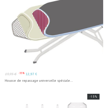
Prix
Prix
-35%
19,95 €
12,97 €
de
Housse de repassage universelle spéciale...
base
-15%