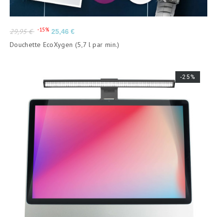
Prix
Prix
-15%
29,95 €
25,46 €
de
Douchette EcoXygen (5,7 l par min.)
base
-25%