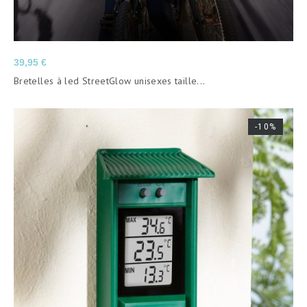
Prix
39,95 €
Bretelles à led StreetGlow unisexes taille...
-10%