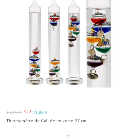
Prix
Prix
-15%
13,95 €
11,86 €
de
Thermomètre de Galilée en verre 27 cm
base