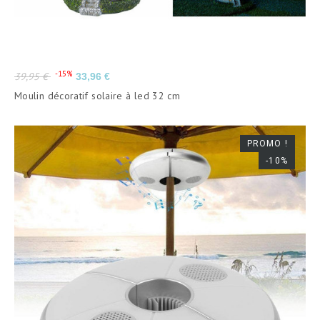
Prix
Prix
-15%
39,95 €
33,96 €
de
Moulin décoratif solaire à led 32 cm
base
PROMO !
-10%