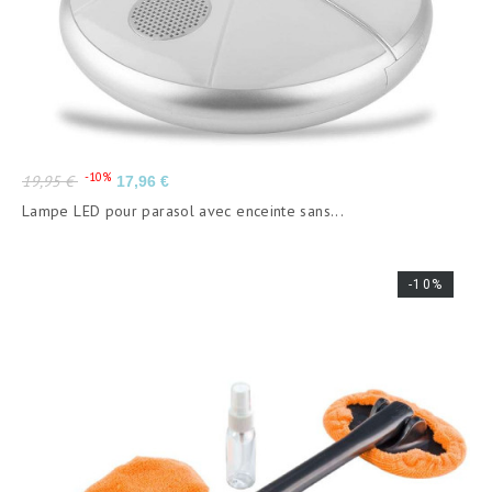
Prix
Prix
-10%
19,95 €
17,96 €
de
Lampe LED pour parasol avec enceinte sans...
base
-10%