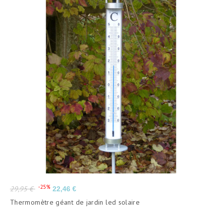
Prix
Prix
-25%
29,95 €
22,46 €
de
Thermomètre géant de jardin led solaire
base