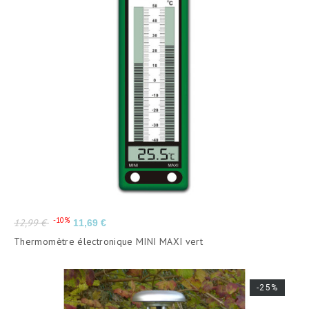
Prix
Prix
-10%
12,99 €
11,69 €
de
Thermomètre électronique MINI MAXI vert
base
-25%