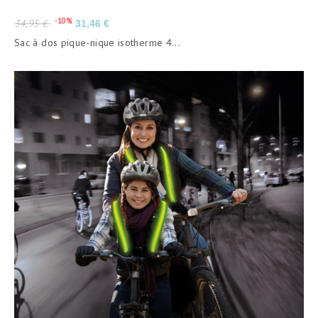
Prix
Prix
-10%
34,95 €
31,46 €
de
Sac à dos pique-nique isotherme 4...
base