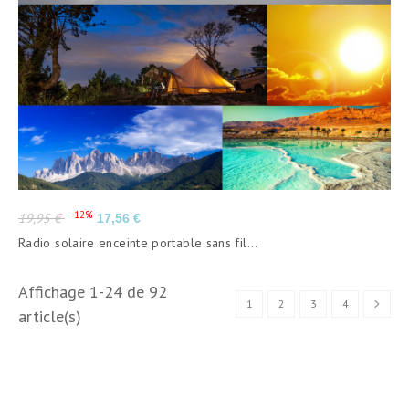
Prix
Prix
-12%
19,95 €
17,56 €
de
Radio solaire enceinte portable sans fil...
base
Affichage 1-24 de 92
1
2
3
4
article(s)