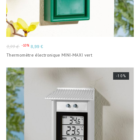
Prix
Prix
-10%
9,99 €
8,99 €
de
Thermomètre électronique MINI-MAXI vert
base
-10%