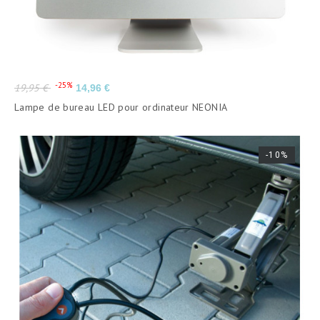
Prix
Prix
-25%
19,95 €
14,96 €
de
Lampe de bureau LED pour ordinateur NEONIA
base
-10%