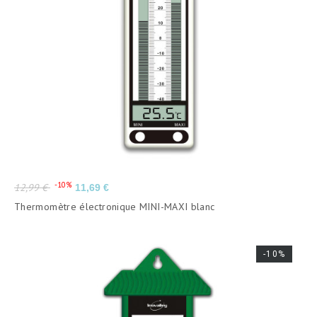
Prix
Prix
-10%
12,99 €
11,69 €
de
Thermomètre électronique MINI-MAXI blanc
base
-10%