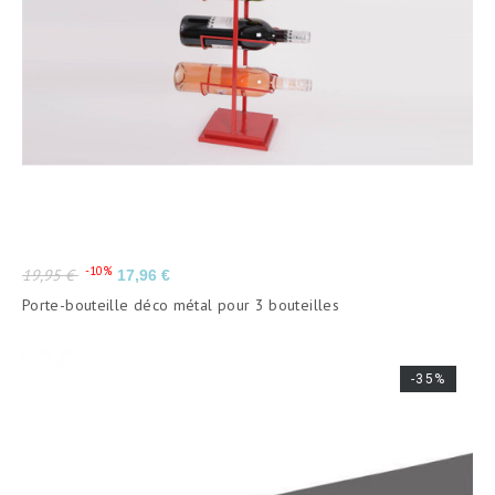
Prix
Prix
-10%
19,95 €
17,96 €
de
Porte-bouteille déco métal pour 3 bouteilles
base
-35%