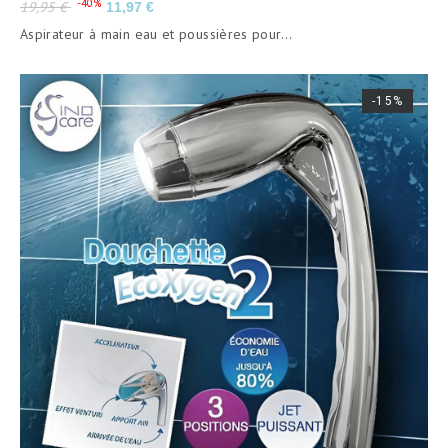
Prix
Prix
-40%
19,95 €
11,97 €
de
Aspirateur à main eau et poussières pour...
base
-15%