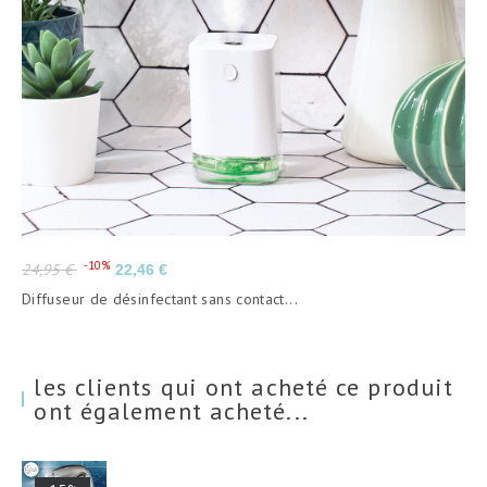
Prix
Prix
-10%
24,95 €
22,46 €
de
Diffuseur de désinfectant sans contact...
base
les clients qui ont acheté ce produit
ont également acheté...