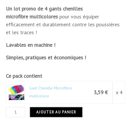
Dimensions
22 x 14 x 2 cm
Un lot promo de 4 gants chenilles
microfibre multicolores
pour vous équiper
Hauteur
2 cm
efficacement et durablement contre les poussières
et les traces !
Largeur
14 cm
Lavables en machine !
Longueur
22 cm
Simples, pratiques et économiques !
Usage
intérieur et extérieur
Garantie
12 mois
Ce pack contient
Gant Chenille Microfibre
3,59 €
x 4
multicolore
AJOUTER AU PANIER