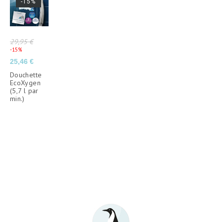
-15%
Prix
29,95 €
de
Prix
-15%
base
25,46 €
Douchette
EcoXygen
(5,7 l par
min.)