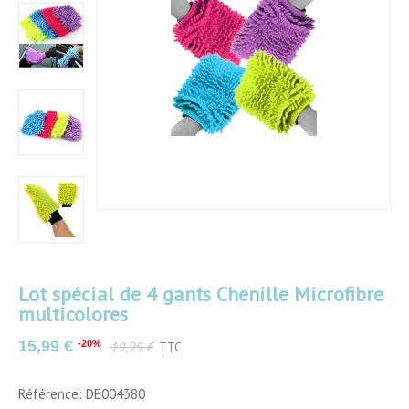
Lot spécial de 4 gants Chenille Microfibre
multicolores
Couleurs
Multicolore
15,99 €
-20%
19,99 €
TTC
Matériau
Synthétique
Référence: DE004380