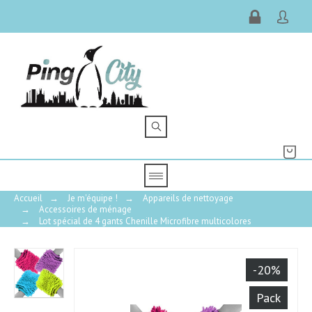
Accueil
→
Je m'équipe !
→
Appareils de nettoyage
→
Accessoires de ménage
→
Lot spécial de 4 gants Chenille Microfibre multicolores
-20%
Pack