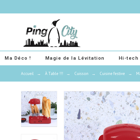
Ma Déco !
Magie de la Lévitation
Hi-tech
Accueil
→
À Table !!!
→
Cuisson
→
Cuisine festive
→
M