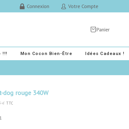
Connexion
Votre Compte
Panier
 !!!
Mon Cocon Bien-Être
Idées Cadeaux !
t-dog rouge 340W
5 €
TTC
1