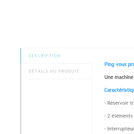
Matériau
Dimensions
Hauteur
Largeur
DESCRIPTION
Longueur
Ping vous pr
DÉTAILS DU PRODUIT
Une machine 
Puissance (
Caractéristiq
Tactile
- Réservoir t
Garantie
- 2 éléments
- Interrupte