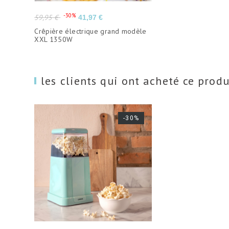
Prix
Prix
-30%
59,95 €
41,97 €
de
Crêpière électrique grand modèle
base
XXL 1350W
les clients qui ont acheté ce prod
-30%