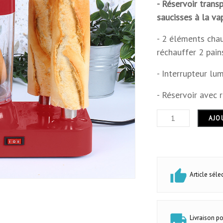
- Réservoir trans
saucisses à la va
- 2 éléments chau
réchauffer 2 pai
- Interrupteur l
- Réservoir avec 
AJO
Article sél
Rouge
Livraison p