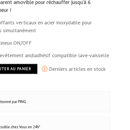
parent amovible pour réchauffer jusqu’à 6
peur !
ffants verticaux en acier inoxydable pour
ns simultanément
umineux ON/OFF
revêtement andiadhésif compatible lave-vaisselle
Derniers articles en stock
UTER AU PANIER
ectionné par PING
ossible chez Vous en 24h*