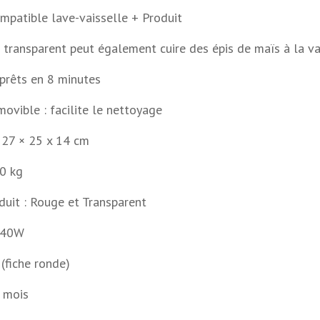
ompatible lave-vaisselle + Produit
r transparent peut également cuire des épis de maïs à la v
 prêts en 8 minutes
movible : facilite le nettoyage
 27 × 25 x 14 cm
90 kg
duit : Rouge et Transparent
 340W
 (fiche ronde)
4 mois