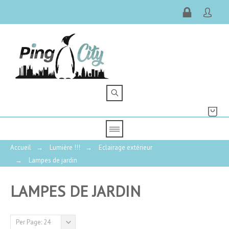
Accueil
→
Lumière !!!
→
Eclairage extérieur
→
Lampes de jardin
LAMPES DE JARDIN
PRIX
Per Page: 24