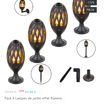
-15%
PACK
Prix
Prix
-15%
39,95 €
33,96 €
de
Pack 4 Lampes de jardin effet flamme...
base