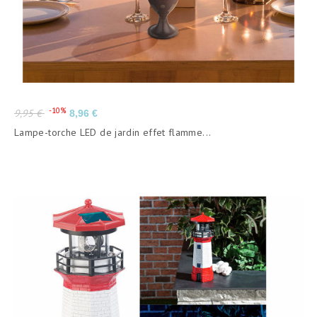
Prix
Prix
-10%
9,95 €
8,96 €
de
Lampe-torche LED de jardin effet flamme...
base