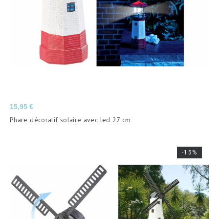
Prix
15,95 €
Phare décoratif solaire avec led 27 cm
-15%