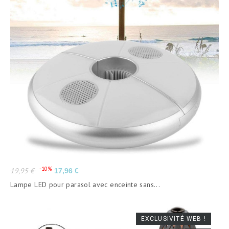
Prix
Prix
-10%
19,95 €
17,96 €
de
Lampe LED pour parasol avec enceinte sans...
base
EXCLUSIVITÉ WEB !