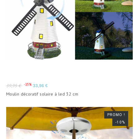
Prix
Prix
-15%
39,95 €
33,96 €
de
Moulin décoratif solaire à led 32 cm
base
PROMO !
-10%