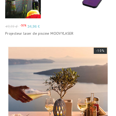
Prix
Prix
-30%
49,95 €
34,96 €
de
Projecteur laser de piscine MOOVYLASER
base
-10%