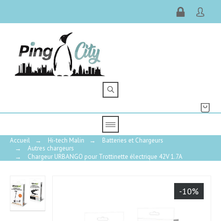
Accueil
→
Hi-tech Malin
→
Batteries et Chargeurs
→
Autres chargeurs
→
Chargeur URBANGO pour Trottinette électrique 42V 1.7A
5
-10%
/
5
Avis vérifié