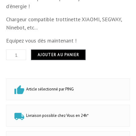
d'énergie !
Dimensions
13.2 x 5.7 x 3.2 cm
Chargeur compatible trottinette XIAOMI, SEGWAY,
Hauteur
3,2 cm
Ninebot, etc...
13,2 cm
Equipez vous dès maintenant !
Largeur
5,7 cm
AJOUTER AU PANIER
USB
Sans USB
Usage
intérieur et extérieur
Garantie
24 mois
Article sélectionné par PING
Livraison possible chez Vous en 24h*