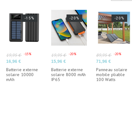
-15%
-20%
-20%
Prix de base
Prix de base
Prix de base
-15%
-20%
-20%
19,95 €
19,95 €
89,95 €
Prix
Prix
Prix
16,96 €
15,96 €
71,96 €
Batterie externe
Batterie externe
Panneau solaire
solaire 10000
solaire 8000 mAh
mobile pliable
mAh
IP65
100 Watts