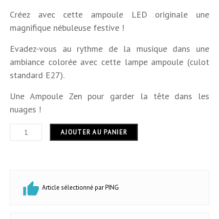
Dimensions
14 x7 cm
Créez avec cette ampoule LED originale une
magnifique nébuleuse festive !
Hauteur
14 cm
Evadez-vous au rythme de la musique dans une
Largeur
7 cm
ambiance colorée avec cette lampe ampoule (culot
standard E27).
Longueur
7 cm
Une Ampoule Zen pour garder la tête dans les
Forme
autres
nuages !
Puissance (en W)
2
AJOUTER AU PANIER
Usage
intérieur
Garantie
24 mois
Article sélectionné par PING
Classe Efficacité
A
Énergétique