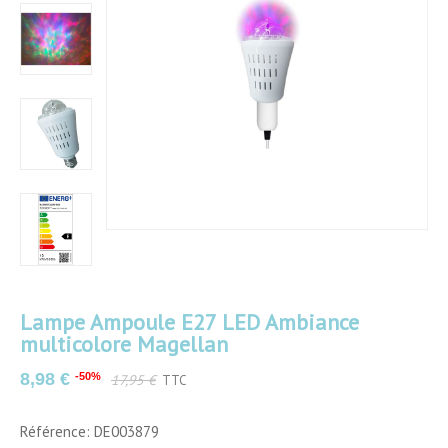
Lampe Ampoule E27 LED Ambiance
multicolore Magellan
Couleurs
Multicolore
8,98 €
-50%
17,95 €
TTC
Matériau
Plastique
Référence: DE003879