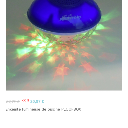
Prix
Prix
-30%
29,95 €
20,97 €
de
Enceinte lumineuse de piscine PLOOFBOX
base