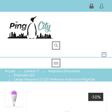
Accueil
→
Lumière !!!
→
Ampoules Décoratives
→
Ampoules LED
→
Lampe Ampoule E27 LED Ambiance multicolore Magellan
-50%