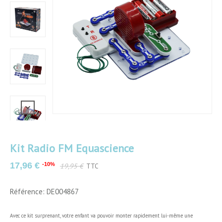
Kit Radio FM Equascience
17,96 €
-10%
19,95 €
TTC
Couleurs
Multicolore
Référence: DE004867
Matériau
Plastique
Avec ce kit surprenant, votre enfant va pouvoir monter rapidement lui-même une