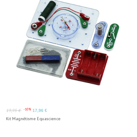
Prix
Prix
-10%
19,95 €
17,96 €
de
Kit Magnétisme Equascience
base