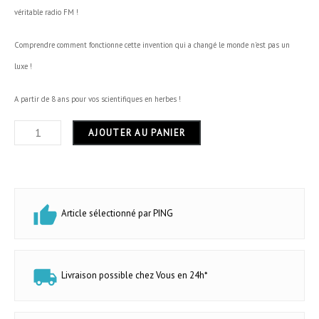
véritable radio FM !
Dimensions
20 x 15 x 5 cm
Comprendre comment fonctionne cette invention qui a changé le monde n'est pas un
Hauteur
5 cm
luxe !
Largeur
15 cm
A partir de 8 ans pour vos scientifiques en herbes !
Longueur
20 cm
AJOUTER AU PANIER
Forme
rectangulaire
Usage
intérieur
Article sélectionné par PING
Garantie
24 mois
Livraison possible chez Vous en 24h*