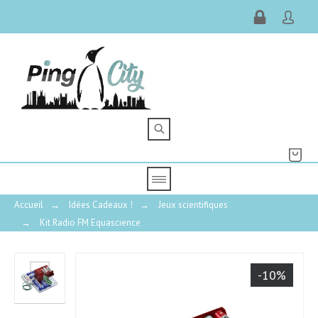
Accueil
→
Idées Cadeaux !
→
Jeux scientifiques
→
Kit Radio FM Equascience
-10%