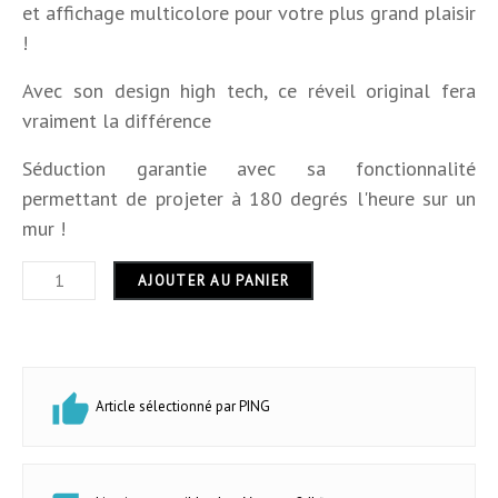
Hauteur
6,5 cm
et affichage multicolore pour votre plus grand plaisir
!
Largeur
3 cm
Avec son design high tech, ce réveil original fera
Longueur
19.5 cm
vraiment la différence
Forme
rectangulaire
Séduction garantie avec sa fonctionnalité
permettant de projeter à 180 degrés l'heure sur un
Tactile
NON
mur !
Usage
intérieur
AJOUTER AU PANIER
Garantie
24 mois
Article sélectionné par PING