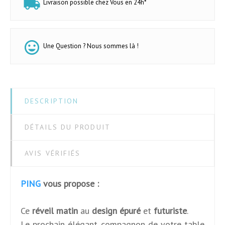
Livraison possible chez Vous en 24h*
Une Question ? Nous sommes là !
DESCRIPTION
DÉTAILS DU PRODUIT
AVIS VÉRIFIÉS
PING
vous propose :
Ce
réveil matin
au
design épuré
et
futuriste
.
Le prochain élégant compagnon de votre table