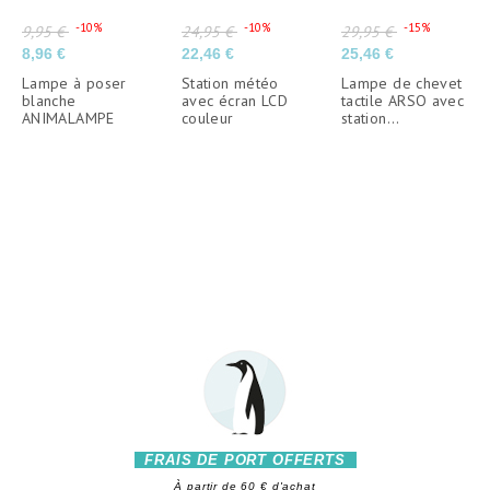
Prix de base
Prix
Prix de base
Prix de base
-10%
-10%
-15%
9,95 €
24,95 €
29,95 €
Prix
Prix
8,96 €
22,46 €
25,46 €
Lampe à poser
Station météo
Lampe de chevet
blanche
avec écran LCD
tactile ARSO avec
ANIMALAMPE
couleur
station...
FRAIS DE PORT OFFERTS
À partir de 60 € d'achat