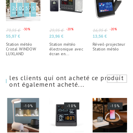
24
02
57
51
DAYS
HOURS
MIN
SEC
Prix de base
Prix de base
Prix de base
-30%
-20%
-20%
79,95 €
29,95 €
16,95 €
Prix
Prix
Prix
55,97 €
23,96 €
13,56 €
Station météo
Station météo
Réveil-projecteur
Cristal WINDOW
électronique avec
Station météo
LUXLAND
écran en...
les clients qui ont acheté ce produit
ont également acheté...
-10%
-10%
-15%