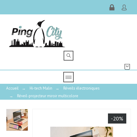
Accueil
→
Hi-tech Malin
→
Réveils électroniques
→
Réveil-projecteur miroir multicolore
4
-20%
/
5
Avis vérifié