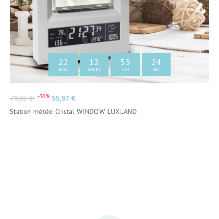
22
12
53
23
DAYS
HOURS
MIN
SEC
Prix
Prix
-30%
79,95 €
55,97 €
de
Station météo Cristal WINDOW LUXLAND
base