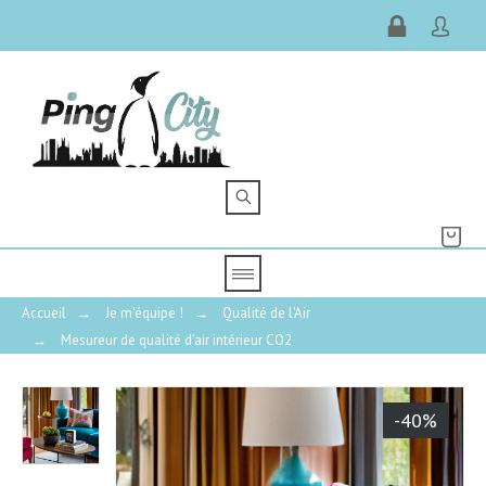
Accueil
→
Je m'équipe !
→
Qualité de l'Air
→
Mesureur de qualité d’air intérieur CO2
-40%