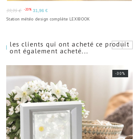
Prix
Prix
-20%
39,95 €
31,96 €
de
Station météo design complète LEXIBOOK
base
les clients qui ont acheté ce produit
ont également acheté...
-30%