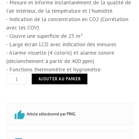
Dimensions
9 x 7 x 3.5 cm
- Mesure et informe instantanément de la qualité de
l’air intérieur, de la température et l'humidité.
Hauteur
9 cm
- Indication de la concentration en CO2 (Corrélation
avec les COV)
Largeur
3.5 cm
- Couvre une superficie de 25 m²
- Large écran LCD avec indication des mesures
Longueur
7 cm
- Alarme visuelle (4 coloris) et alarme sonore
Forme
rectangulaire
(déclenchement à partir de 400 ppm)
- Fonctions thermomètre et hygromètre
USB
USB
AJOUTER AU PANIER
Tactile
NON
Bluetooth
Sans bluetooth
Article sélectionné par PING
Usage
intérieur
Garantie
24 mois