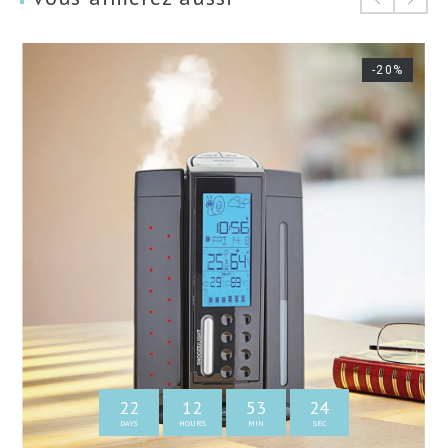
-20%
22
12
53
23
DAYS
HOURS
MIN
SEC