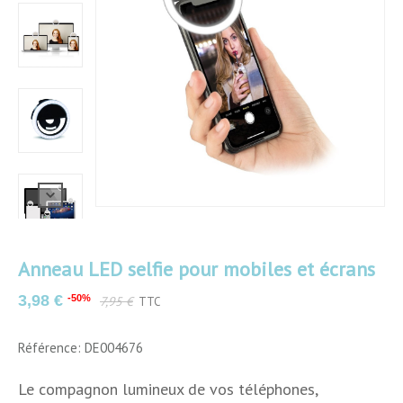
Anneau LED selfie pour mobiles et écrans
Couleurs
Noir
3,98 €
-50%
7,95 €
TTC
Matériau
Plastique
Référence: DE004676
Diamètre
8.6 cm
Le compagnon lumineux de vos téléphones,