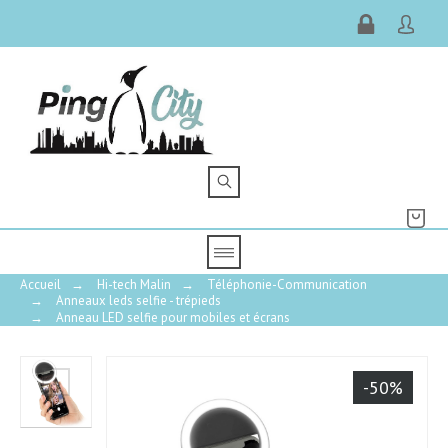
Accueil
→
Hi-tech Malin
→
Téléphonie-Communication
→
Anneaux leds selfie - trépieds
→
Anneau LED selfie pour mobiles et écrans
-50%