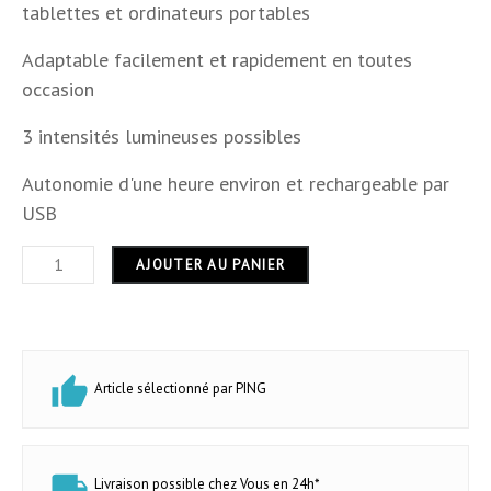
Dimensions
Diam 8.6 cm x 3.2 cm
tablettes et ordinateurs portables
Hauteur
3,2 cm
Adaptable facilement et rapidement en toutes
occasion
Largeur
8.6 cm
3 intensités lumineuses possibles
Longueur
8,6 cm
Autonomie d'une heure environ et rechargeable par
USB
USB
USB
Usage
intérieur
AJOUTER AU PANIER
Garantie
24 mois
Article sélectionné par PING
Livraison possible chez Vous en 24h*