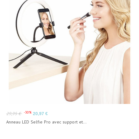
Prix
Prix
-30%
29,95 €
20,97 €
de
Anneau LED Selfie Pro avec support et...
base