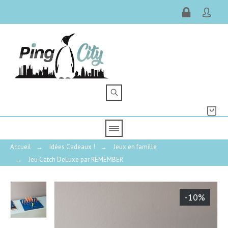
Accueil
→
Idées Cadeaux !
→
Jeux en famille
→
Jeu Catch DeLuxe par REMEMBER
-10%