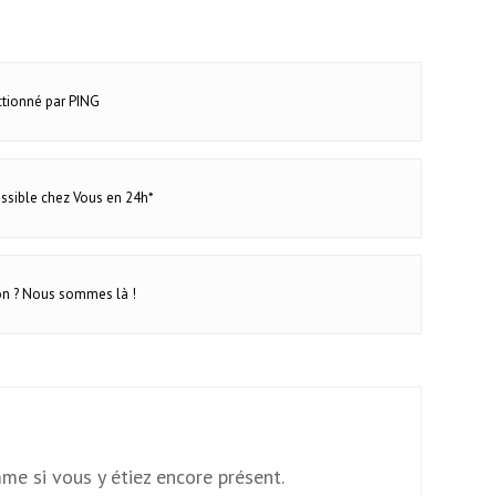
ectionné par PING
ossible chez Vous en 24h*
 4,2 cm
on ? Nous sommes là !
me si vous y étiez encore présent.