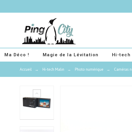
Ma Déco !
Magie de la Lévitation
Hi-tech
Accueil
→
Hi-tech Malin
→
Photo numérique
→
Caméras n