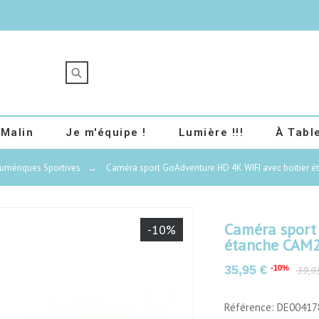
 Malin
Je m'équipe !
Lumière !!!
À Table
umériques Sportives
→
Caméra sport GoAdventure HD 4K WIFI avec boitier 
Caméra sport 
-10%
étanche CAM
35,95 €
-10%
39,9
Référence: DE00417