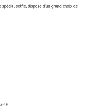
re
pécial selfie, dispose d'un grand choix de
ooth
 extérieur
1.3MP