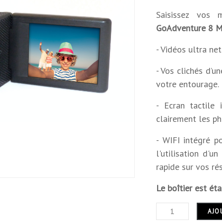
Saisissez vos
GoAdventure 8 M
- Vidéos ultra ne
- Vos clichés d’u
votre entourage.
- E
cran
tactile
clairement les ph
- WIFI intégré p
l'utilisation d'
rapide sur vos ré
Le boîtier est ét
AJO