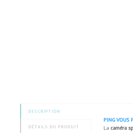
Affichage
Couleurs
Matériau
Dimensions
Hauteur
Largeur
DESCRIPTION
PING VOUS 
Longueur
DÉTAILS DU PRODUIT
La
caméra s