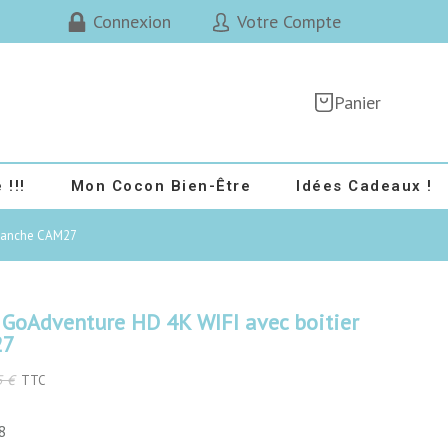
Connexion
Votre Compte
Panier
 !!!
Mon Cocon Bien-Être
Idées Cadeaux !
étanche CAM27
GoAdventure HD 4K WIFI avec boitier
27
5 €
TTC
8