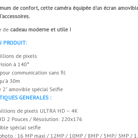
rectangulai
mum de confort, cette caméra équipée d'un écran amovible s
'accessoires.
USB
ée de
cadeau moderne et utile !
OUI
U PRODUIT:
Sans bluet
llions de pixels
intérieur et
ision à 140°
 pour communication sans fil
24 mois
qu'à 30m
e 2" amovible spécial Selfie
TIQUES GENERALES :
millions de pixels ULTRA HD – 4K
HD 2 Pouces / Résolution: 220x176
ble spécial selfie
n photo : 16 MP maxi / 12MP / 10MP / 8MP / 5MP/ 3MP / 