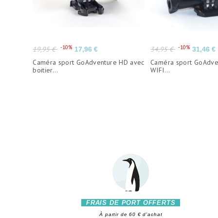
Prix
Prix
Prix
Prix
-10%
-10%
19,95 €
34,95 €
17,96 €
31,46 €
de
de
Caméra sport GoAdventure HD avec
Caméra sport GoAdve
base
base
boitier...
WIFI...
FRAIS DE PORT OFFERTS
À partir de 60 € d'achat