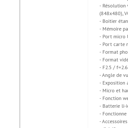
- Résolutio
(848x480), 
- Boitier éta
- Mémoire pa
- Port micro
- Port carte
- Format pho
- Format vidé
- F2.5 / f=2
- Angle de v
- Exposition 
- Micro et ha
- Fonction 
- Batterie li
- Fonctionne
- Accessoires