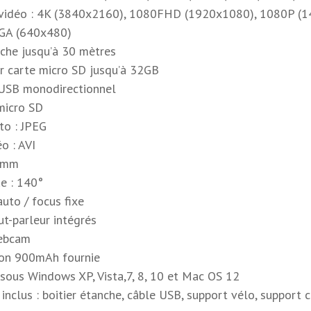
n vidéo : 4K (3840x2160), 1080FHD (1920x1080), 1080P 
VGA (640x480)
nche jusqu’à 30 mètres
r carte micro SD jusqu’à 32GB
 USB monodirectionnel
 micro SD
to : JPEG
o : AVI
.6mm
ue : 140°
auto / focus fixe
ut-parleur intégrés
webcam
-ion 900mAh fournie
 sous Windows XP, Vista,7, 8, 10 et Mac OS 12
 inclus : boitier étanche, câble USB, support vélo, support 