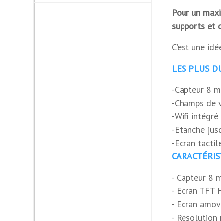
Forme
Pour un maxi
supports et d
USB
C’est une id
Tactile
LES PLUS D
Bluetooth
-Capteur 8 mi
Usage
-Champs de v
-Wifi intégré
Garantie
-Etanche jus
-Ecran tactil
CARACTÉRIS
- Capteur 8 
- Ecran TFT 
- Ecran amovi
- Résolutio